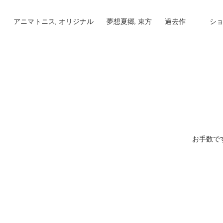
アニマトニス, オリジナル
夢想夏郷, 東方
過去作
シ
お手数で