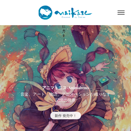
アニマトニス-Animahtnis
音楽、アート、物語、アニメーションが織りなす

記憶の世界
新作 発売中！