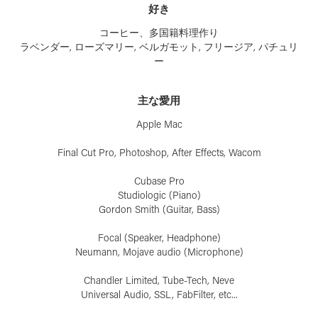
好き
コーヒー、多国籍料理作り
ラベンダー, ローズマリー, ベルガモット, フリージア, パチュリ
ー
主な愛用
Apple Mac
Final Cut Pro, Photoshop, After Effects, Wacom
Cubase Pro
Studiologic (Piano)
Gordon Smith (Guitar, Bass)
Focal (Speaker, Headphone)
Neumann, Mojave audio (Microphone)
Chandler Limited, Tube-Tech, Neve
Universal Audio, SSL, FabFilter, etc...