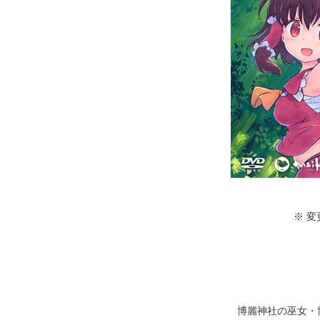
※ 
博麗神社の巫女・