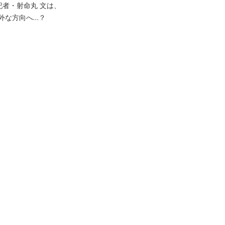
者・射命丸 文は、
外な方向へ…？