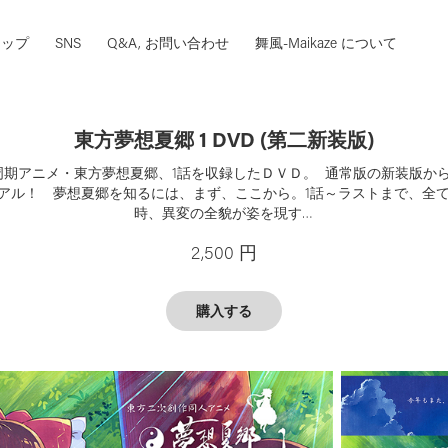
ョップ
SNS
Q&A, お問い合わせ
舞風-Maikaze について
東方夢想夏郷 1 DVD (第二新装版)
周期アニメ・東方夢想夏郷、1話を収録したＤＶＤ。 通常版の新装版から
アル！ 夢想夏郷を知るには、まず、ここから。1話～ラストまで、全
時、異変の全貌が姿を現す…
2,500 円
購入する