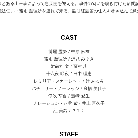
はとある出来事によって急展開を迎える。事件の匂いを嗅ぎ付けた新聞記
魔法使い・霧雨 魔理沙を連れて来る。話は紅魔館の住人を巻き込んで意
CAST
博麗 霊夢 / 中原 麻衣
霧雨 魔理沙 / 沢城 みゆき
射命丸 文 / 藤村 歩
十六夜 咲夜 / 田中 理恵
レミリア・スカーレット / 辻 あゆみ
パチュリー・ノーレッジ / 高橋 美佳子
伊吹 萃香 / 豊崎 愛生
ナレーション・八雲 紫 / 井上 喜久子
紅 美鈴 / ？？？
STAFF