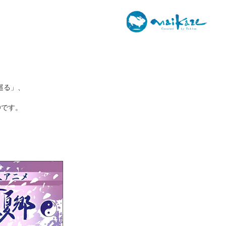
巡る」、
Dです。