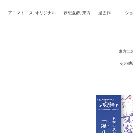
アニマトニス, オリジナル
夢想夏郷, 東方
過去作
シ
東方二
その他